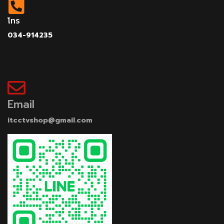
โทร
034-914235
Email
itcctvshop@gmail.com