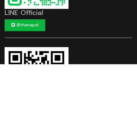
LINE Official
@thanapol
Facebook
Fan page