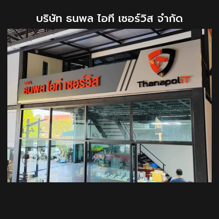
บริษัท ธนพล ไอที เซอร์วิส จำกัด